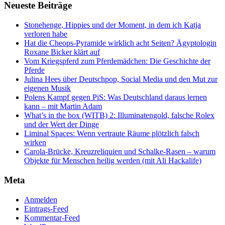
Neueste Beiträge
Stonehenge, Hippies und der Moment, in dem ich Katja
verloren habe
Hat die Cheops-Pyramide wirklich acht Seiten? Ägyptologin
Roxane Bicker klärt auf
Vom Kriegspferd zum Pferdemädchen: Die Geschichte der
Pferde
Julina Hees über Deutschpop, Social Media und den Mut zur
eigenen Musik
Polens Kampf gegen PiS: Was Deutschland daraus lernen
kann – mit Martin Adam
What’s in the box (WITB) 2: Illuminatengold, falsche Rolex
und der Wert der Dinge
Liminal Spaces: Wenn vertraute Räume plötzlich falsch
wirken
Carola-Brücke, Kreuzreliquien und Schalke-Rasen – warum
Objekte für Menschen heilig werden (mit Ali Hackalife)
Meta
Anmelden
Eintrags-Feed
Kommentar-Feed