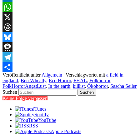
LinkedIn
WhatsApp
X
Threads
Bluesky
Threema
Telegram
Veröffentlicht unter
Allgemein
|
Verschlagwortet mit
a field in
Teilen
england
,
Ben Wheatly
,
Eco Horror
,
FHAL
,
Folkhorror
,
FolkHorrorAngstLust
,
In the earth
,
killlist
,
Ökohorror
,
Sascha Seiler
Suchen
Keine Folge verpassen
iTunes
Spotify
YouTube
RSS
Apple Podcasts