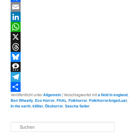
Facebook
Email
LinkedIn
WhatsApp
X
Threads
Bluesky
Threema
Telegram
Veröffentlicht unter
Allgemein
|
Verschlagwortet mit
a field in england
,
Teilen
Ben Wheatly
,
Eco Horror
,
FHAL
,
Folkhorror
,
FolkHorrorAngstLust
,
In the earth
,
killlist
,
Ökohorror
,
Sascha Seiler
S
u
c