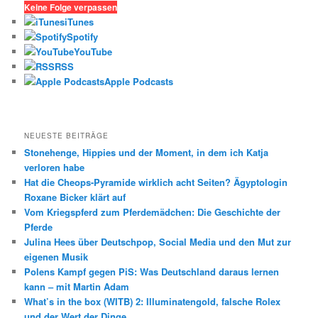
h
Keine Folge verpassen
e
iTunes
n
Spotify
YouTube
RSS
Apple Podcasts
NEUESTE BEITRÄGE
Stonehenge, Hippies und der Moment, in dem ich Katja
verloren habe
Hat die Cheops-Pyramide wirklich acht Seiten? Ägyptologin
Roxane Bicker klärt auf
Vom Kriegspferd zum Pferdemädchen: Die Geschichte der
Pferde
Julina Hees über Deutschpop, Social Media und den Mut zur
eigenen Musik
Polens Kampf gegen PiS: Was Deutschland daraus lernen
kann – mit Martin Adam
What’s in the box (WITB) 2: Illuminatengold, falsche Rolex
und der Wert der Dinge