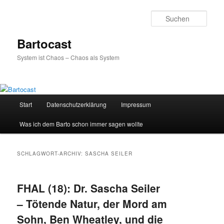
Zum
Zum
primären
sekundären
Such
Inhalt
Inhalt
springen
springen
Bartocast
System ist Chaos – Chaos als System
Hauptmenü
Start
Datenschutzerklärung
Impressum
Was ich dem Barto schon immer sagen wollte
SCHLAGWORT-ARCHIV:
SASCHA SEILER
FHAL (18): Dr. Sascha Seiler
– Tötende Natur, der Mord am
Sohn, Ben Wheatley, und die