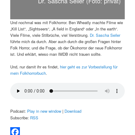
Dr. Sascha Seiler (Foto: privat)
Und nochmal was mit Folkhorror. Ben Wheatly machte Filme wie
„Kill List“, „Sightseers“, „A field in England“ oder „In the earth“.
Viele Filme, viele Stilbrüche, viel Verstörung.
Dr. Sascha Seiler
führte mich da durch. Aber auch durch die großen Fragen hinter
Folk Horror, und die Frage, ob der Ökohorror der neue Folkhorror
ist. Und erklärt, wieso man IMDB nicht trauen sollte.
Und, nur damit ihr es findet,
hier geht es zur Vorbestellung für
mein Folkhorrorbuch
.
Podcast:
Play in new window
|
Download
Subscribe:
RSS