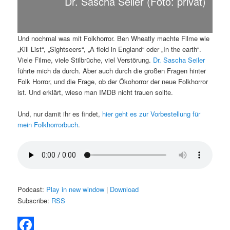
Dr. Sascha Seiler (Foto: privat)
Und nochmal was mit Folkhorror. Ben Wheatly machte Filme wie
„Kill List“, „Sightseers“, „A field in England“ oder „In the earth“.
Viele Filme, viele Stilbrüche, viel Verstörung.
Dr. Sascha Seiler
führte mich da durch. Aber auch durch die großen Fragen hinter
Folk Horror, und die Frage, ob der Ökohorror der neue Folkhorror
ist. Und erklärt, wieso man IMDB nicht trauen sollte.
Und, nur damit ihr es findet,
hier geht es zur Vorbestellung für
mein Folkhorrorbuch
.
Podcast:
Play in new window
|
Download
Subscribe:
RSS