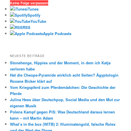
h
Keine Folge verpassen
e
iTunes
n
Spotify
YouTube
RSS
Apple Podcasts
NEUESTE BEITRÄGE
Stonehenge, Hippies und der Moment, in dem ich Katja
verloren habe
Hat die Cheops-Pyramide wirklich acht Seiten? Ägyptologin
Roxane Bicker klärt auf
Vom Kriegspferd zum Pferdemädchen: Die Geschichte der
Pferde
Julina Hees über Deutschpop, Social Media und den Mut zur
eigenen Musik
Polens Kampf gegen PiS: Was Deutschland daraus lernen
kann – mit Martin Adam
What’s in the box (WITB) 2: Illuminatengold, falsche Rolex
und der Wert der Dinge