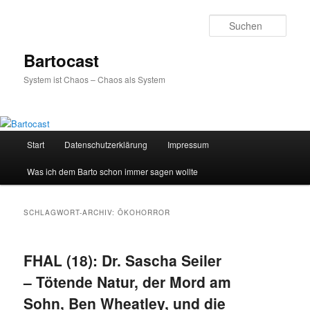
Zum
Zum
primären
sekundären
Such
Inhalt
Inhalt
springen
springen
Bartocast
System ist Chaos – Chaos als System
Hauptmenü
Start
Datenschutzerklärung
Impressum
Was ich dem Barto schon immer sagen wollte
SCHLAGWORT-ARCHIV:
ÖKOHORROR
FHAL (18): Dr. Sascha Seiler
– Tötende Natur, der Mord am
Sohn, Ben Wheatley, und die