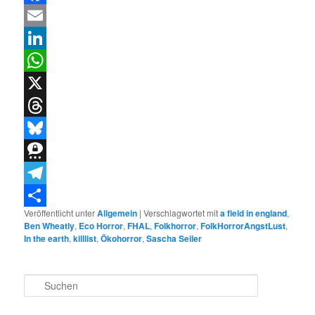
Facebook
Email
LinkedIn
WhatsApp
X
Threads
Bluesky
Threema
Telegram
Veröffentlicht unter
Allgemein
|
Verschlagwortet mit
a field in england
,
Teilen
Ben Wheatly
,
Eco Horror
,
FHAL
,
Folkhorror
,
FolkHorrorAngstLust
,
In the earth
,
killlist
,
Ökohorror
,
Sascha Seiler
S
u
c