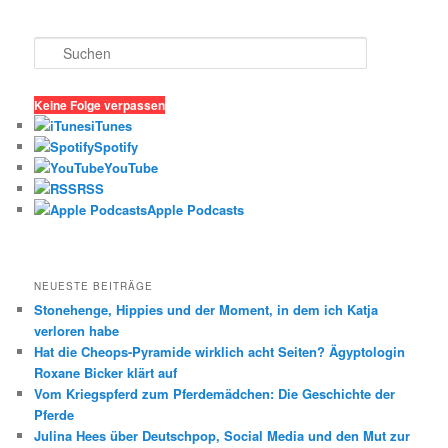
S
u
c
h
Keine Folge verpassen
e
iTunes
n
Spotify
YouTube
RSS
Apple Podcasts
NEUESTE BEITRÄGE
Stonehenge, Hippies und der Moment, in dem ich Katja
verloren habe
Hat die Cheops-Pyramide wirklich acht Seiten? Ägyptologin
Roxane Bicker klärt auf
Vom Kriegspferd zum Pferdemädchen: Die Geschichte der
Pferde
Julina Hees über Deutschpop, Social Media und den Mut zur