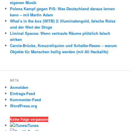
eigenen Musik
Polens Kampf gegen PiS: Was Deutschland daraus lernen
kann – mit Martin Adam
What’s in the box (WITB) 2: Illuminatengold, falsche Rolex
und der Wert der Dinge
Liminal Spaces: Wenn vertraute Räume plötzlich falsch
wirken
Carola-Brücke, Kreuzreliquien und Schalke-Rasen – warum
Objekte für Menschen heilig werden (mit Ali Hackalife)
META
Anmelden
Eintrags-Feed
Kommentar-Feed
WordPress.org
Keine Folge verpassen
iTunes