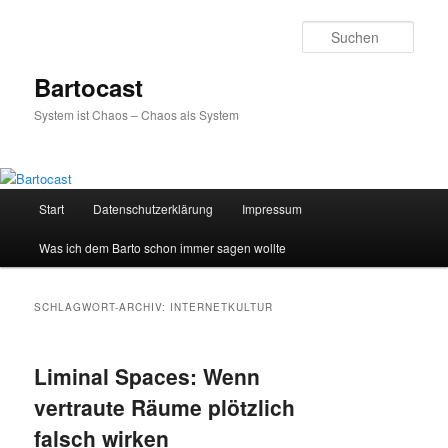
Zum
Zum
primären
sekundären
Such
Inhalt
Inhalt
springen
springen
Bartocast
System ist Chaos – Chaos als System
Hauptmenü
Start
Datenschutzerklärung
Impressum
Was ich dem Barto schon immer sagen wollte
SCHLAGWORT-ARCHIV:
INTERNETKULTUR
Liminal Spaces: Wenn
vertraute Räume plötzlich
falsch wirken