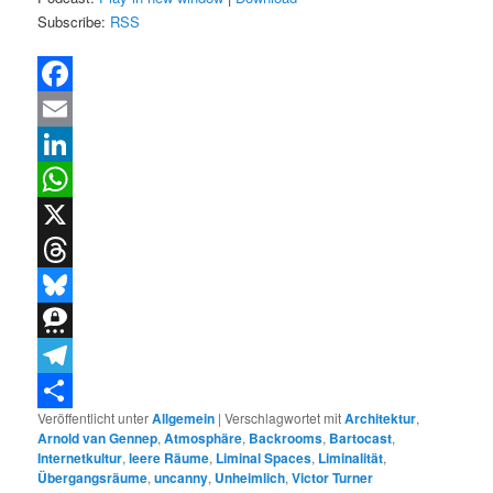
Subscribe:
RSS
Facebook
Email
LinkedIn
WhatsApp
X
Threads
Bluesky
Threema
Telegram
Veröffentlicht unter
Allgemein
|
Verschlagwortet mit
Architektur
,
Teilen
Arnold van Gennep
,
Atmosphäre
,
Backrooms
,
Bartocast
,
Internetkultur
,
leere Räume
,
Liminal Spaces
,
Liminalität
,
Übergangsräume
,
uncanny
,
Unheimlich
,
Victor Turner