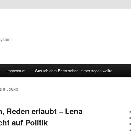
System
Impressum
Was ich dem Barto schon immer sagen wollte
E BILDUNG
, Reden erlaubt – Lena
cht auf Politik