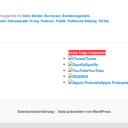
hlagwortet mit
Alice Weidel
,
Bartocast
,
Bundestagswahl
,
ahl
,
Klimawandel
,
Krieg
,
Podcast
,
Politik
,
Politische Bildung
,
TikTok
,
Keine Folge verpassen
iTunes
Spotify
YouTube
RSS
Apple Podcast
Datenschutzerklärung
Stolz präsentiert von WordPress