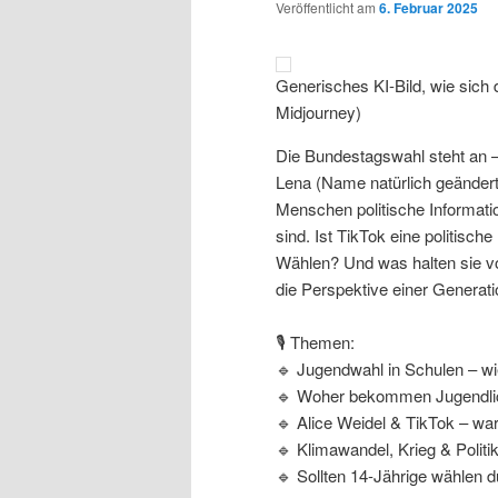
Veröffentlicht am
6. Februar 2025
Generisches KI-Bild, wie sich d
Midjourney)
Die Bundestagswahl steht an –
Lena (Name natürlich geändert
Menschen politische Informati
sind. Ist TikTok eine politisc
Wählen? Und was halten sie vo
die Perspektive einer Generatio
🎙️ Themen:
🔹 Jugendwahl in Schulen – wie
🔹 Woher bekommen Jugendlich
🔹 Alice Weidel & TikTok – wa
🔹 Klimawandel, Krieg & Poli
🔹 Sollten 14-Jährige wählen d