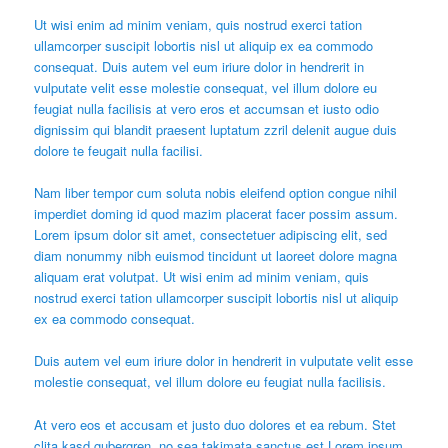
Ut wisi enim ad minim veniam, quis nostrud exerci tation
ullamcorper suscipit lobortis nisl ut aliquip ex ea commodo
consequat. Duis autem vel eum iriure dolor in hendrerit in
vulputate velit esse molestie consequat, vel illum dolore eu
feugiat nulla facilisis at vero eros et accumsan et iusto odio
dignissim qui blandit praesent luptatum zzril delenit augue duis
dolore te feugait nulla facilisi.
Nam liber tempor cum soluta nobis eleifend option congue nihil
imperdiet doming id quod mazim placerat facer possim assum.
Lorem ipsum dolor sit amet, consectetuer adipiscing elit, sed
diam nonummy nibh euismod tincidunt ut laoreet dolore magna
aliquam erat volutpat. Ut wisi enim ad minim veniam, quis
nostrud exerci tation ullamcorper suscipit lobortis nisl ut aliquip
ex ea commodo consequat.
Duis autem vel eum iriure dolor in hendrerit in vulputate velit esse
molestie consequat, vel illum dolore eu feugiat nulla facilisis.
At vero eos et accusam et justo duo dolores et ea rebum. Stet
clita kasd gubergren, no sea takimata sanctus est Lorem ipsum