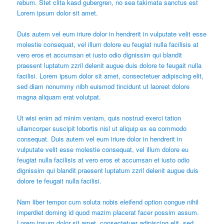
rebum. Stet clita kasd gubergren, no sea takimata sanctus est
Lorem ipsum dolor sit amet.
Duis autem vel eum iriure dolor in hendrerit in vulputate velit esse
molestie consequat, vel illum dolore eu feugiat nulla facilisis at
vero eros et accumsan et iusto odio dignissim qui blandit
praesent luptatum zzril delenit augue duis dolore te feugait nulla
facilisi. Lorem ipsum dolor sit amet, consectetuer adipiscing elit,
sed diam nonummy nibh euismod tincidunt ut laoreet dolore
magna aliquam erat volutpat.
Ut wisi enim ad minim veniam, quis nostrud exerci tation
ullamcorper suscipit lobortis nisl ut aliquip ex ea commodo
consequat. Duis autem vel eum iriure dolor in hendrerit in
vulputate velit esse molestie consequat, vel illum dolore eu
feugiat nulla facilisis at vero eros et accumsan et iusto odio
dignissim qui blandit praesent luptatum zzril delenit augue duis
dolore te feugait nulla facilisi.
Nam liber tempor cum soluta nobis eleifend option congue nihil
imperdiet doming id quod mazim placerat facer possim assum.
Lorem ipsum dolor sit amet, consectetuer adipiscing elit, sed