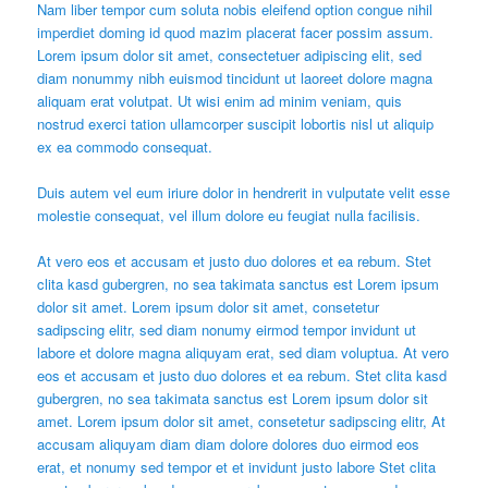
Nam liber tempor cum soluta nobis eleifend option congue nihil
imperdiet doming id quod mazim placerat facer possim assum.
Lorem ipsum dolor sit amet, consectetuer adipiscing elit, sed
diam nonummy nibh euismod tincidunt ut laoreet dolore magna
aliquam erat volutpat. Ut wisi enim ad minim veniam, quis
nostrud exerci tation ullamcorper suscipit lobortis nisl ut aliquip
ex ea commodo consequat.
Duis autem vel eum iriure dolor in hendrerit in vulputate velit esse
molestie consequat, vel illum dolore eu feugiat nulla facilisis.
At vero eos et accusam et justo duo dolores et ea rebum. Stet
clita kasd gubergren, no sea takimata sanctus est Lorem ipsum
dolor sit amet. Lorem ipsum dolor sit amet, consetetur
sadipscing elitr, sed diam nonumy eirmod tempor invidunt ut
labore et dolore magna aliquyam erat, sed diam voluptua. At vero
eos et accusam et justo duo dolores et ea rebum. Stet clita kasd
gubergren, no sea takimata sanctus est Lorem ipsum dolor sit
amet. Lorem ipsum dolor sit amet, consetetur sadipscing elitr, At
accusam aliquyam diam diam dolore dolores duo eirmod eos
erat, et nonumy sed tempor et et invidunt justo labore Stet clita