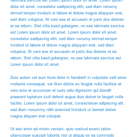
dolor sit amet, consetetur sadipscing elitr, sed diam nonumy
eirmod tempor invidunt ut labore et dolore magna aliquyam erat,
sed diam voluptua. At vero eos et accusam et justo duo dolores
et ea rebum. Stet clita kasd gubergren, no sea takimata sanctus
est Lorem ipsum dolor sit amet. Lorem ipsum dolor sit amet,
consetetur sadipscing elitr, sed diam nonumy eirmod tempor
invidunt ut labore et dolore magna aliquyam erat, sed diam
voluptua. At vero eos et accusam et justo duo dolores et ea
rebum. Stet clita kasd gubergren, no sea takimata sanctus est
Lorem ipsum dolor sit amet.
Duis autem vel eum iriure dolor in hendrerit in vulputate velit esse
molestie consequat, vel illum dolore eu feugiat nulla facilisis at
vero eros et accumsan et iusto odio dignissim qui blandit
praesent luptatum zzril delenit augue duis dolore te feugait nulla
facilisi. Lorem ipsum dolor sit amet, consectetuer adipiscing elit,
sed diam nonummy nibh euismod tincidunt ut laoreet dolore
magna aliquam erat volutpat.
Ut wisi enim ad minim veniam, quis nostrud exerci tation
ullamcorper suscipit lobortis nisl ut aliquip ex ea commodo