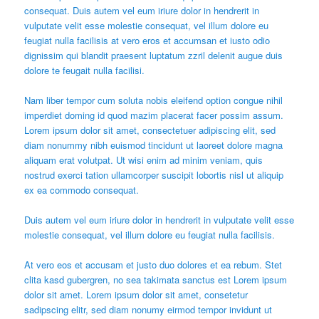
consequat. Duis autem vel eum iriure dolor in hendrerit in
vulputate velit esse molestie consequat, vel illum dolore eu
feugiat nulla facilisis at vero eros et accumsan et iusto odio
dignissim qui blandit praesent luptatum zzril delenit augue duis
dolore te feugait nulla facilisi.
Nam liber tempor cum soluta nobis eleifend option congue nihil
imperdiet doming id quod mazim placerat facer possim assum.
Lorem ipsum dolor sit amet, consectetuer adipiscing elit, sed
diam nonummy nibh euismod tincidunt ut laoreet dolore magna
aliquam erat volutpat. Ut wisi enim ad minim veniam, quis
nostrud exerci tation ullamcorper suscipit lobortis nisl ut aliquip
ex ea commodo consequat.
Duis autem vel eum iriure dolor in hendrerit in vulputate velit esse
molestie consequat, vel illum dolore eu feugiat nulla facilisis.
At vero eos et accusam et justo duo dolores et ea rebum. Stet
clita kasd gubergren, no sea takimata sanctus est Lorem ipsum
dolor sit amet. Lorem ipsum dolor sit amet, consetetur
sadipscing elitr, sed diam nonumy eirmod tempor invidunt ut