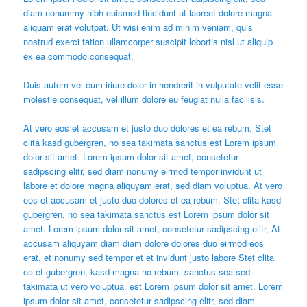
diam nonummy nibh euismod tincidunt ut laoreet dolore magna
aliquam erat volutpat. Ut wisi enim ad minim veniam, quis
nostrud exerci tation ullamcorper suscipit lobortis nisl ut aliquip
ex ea commodo consequat.
Duis autem vel eum iriure dolor in hendrerit in vulputate velit esse
molestie consequat, vel illum dolore eu feugiat nulla facilisis.
At vero eos et accusam et justo duo dolores et ea rebum. Stet
clita kasd gubergren, no sea takimata sanctus est Lorem ipsum
dolor sit amet. Lorem ipsum dolor sit amet, consetetur
sadipscing elitr, sed diam nonumy eirmod tempor invidunt ut
labore et dolore magna aliquyam erat, sed diam voluptua. At vero
eos et accusam et justo duo dolores et ea rebum. Stet clita kasd
gubergren, no sea takimata sanctus est Lorem ipsum dolor sit
amet. Lorem ipsum dolor sit amet, consetetur sadipscing elitr, At
accusam aliquyam diam diam dolore dolores duo eirmod eos
erat, et nonumy sed tempor et et invidunt justo labore Stet clita
ea et gubergren, kasd magna no rebum. sanctus sea sed
takimata ut vero voluptua. est Lorem ipsum dolor sit amet. Lorem
ipsum dolor sit amet, consetetur sadipscing elitr, sed diam