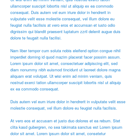
ullamcorper suscipit lobortis nisl ut aliquip ex ea commodo
consequat. Duis autem vel eum iriure dolor in hendrerit in
vulputate velit esse molestie consequat, vel illum dolore eu
feugiat nulla facilisis at vero eros et accumsan et iusto odio
dignissim qui blandit praesent luptatum zzril delenit augue duis
dolore te feugait nulla facilisi.
Nam liber tempor cum soluta nobis eleifend option congue nihil
imperdiet doming id quod mazim placerat facer possim assum.
Lorem ipsum dolor sit amet, consectetuer adipiscing elit, sed
diam nonummy nibh euismod tincidunt ut laoreet dolore magna
aliquam erat volutpat. Ut wisi enim ad minim veniam, quis
nostrud exerci tation ullamcorper suscipit lobortis nisl ut aliquip
ex ea commodo consequat.
Duis autem vel eum iriure dolor in hendrerit in vulputate velit esse
molestie consequat, vel illum dolore eu feugiat nulla facilisis.
At vero eos et accusam et justo duo dolores et ea rebum. Stet
clita kasd gubergren, no sea takimata sanctus est Lorem ipsum
dolor sit amet. Lorem ipsum dolor sit amet, consetetur