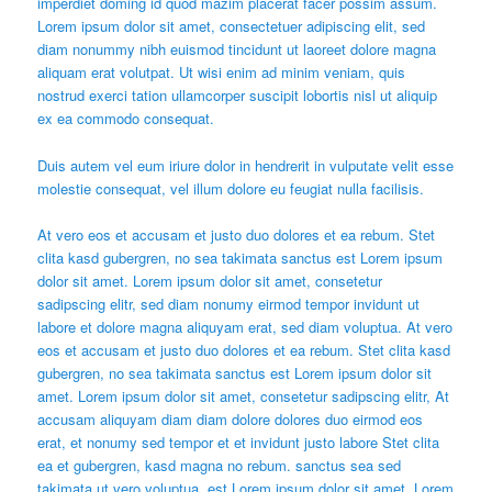
imperdiet doming id quod mazim placerat facer possim assum.
Lorem ipsum dolor sit amet, consectetuer adipiscing elit, sed
diam nonummy nibh euismod tincidunt ut laoreet dolore magna
aliquam erat volutpat. Ut wisi enim ad minim veniam, quis
nostrud exerci tation ullamcorper suscipit lobortis nisl ut aliquip
ex ea commodo consequat.
Duis autem vel eum iriure dolor in hendrerit in vulputate velit esse
molestie consequat, vel illum dolore eu feugiat nulla facilisis.
At vero eos et accusam et justo duo dolores et ea rebum. Stet
clita kasd gubergren, no sea takimata sanctus est Lorem ipsum
dolor sit amet. Lorem ipsum dolor sit amet, consetetur
sadipscing elitr, sed diam nonumy eirmod tempor invidunt ut
labore et dolore magna aliquyam erat, sed diam voluptua. At vero
eos et accusam et justo duo dolores et ea rebum. Stet clita kasd
gubergren, no sea takimata sanctus est Lorem ipsum dolor sit
amet. Lorem ipsum dolor sit amet, consetetur sadipscing elitr, At
accusam aliquyam diam diam dolore dolores duo eirmod eos
erat, et nonumy sed tempor et et invidunt justo labore Stet clita
ea et gubergren, kasd magna no rebum. sanctus sea sed
takimata ut vero voluptua. est Lorem ipsum dolor sit amet. Lorem