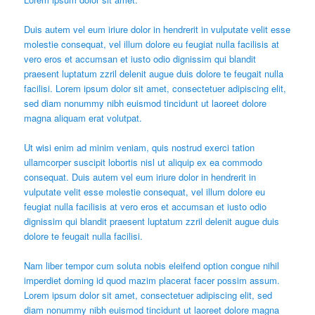
Duis autem vel eum iriure dolor in hendrerit in vulputate velit esse
molestie consequat, vel illum dolore eu feugiat nulla facilisis at
vero eros et accumsan et iusto odio dignissim qui blandit
praesent luptatum zzril delenit augue duis dolore te feugait nulla
facilisi. Lorem ipsum dolor sit amet, consectetuer adipiscing elit,
sed diam nonummy nibh euismod tincidunt ut laoreet dolore
magna aliquam erat volutpat.
Ut wisi enim ad minim veniam, quis nostrud exerci tation
ullamcorper suscipit lobortis nisl ut aliquip ex ea commodo
consequat. Duis autem vel eum iriure dolor in hendrerit in
vulputate velit esse molestie consequat, vel illum dolore eu
feugiat nulla facilisis at vero eros et accumsan et iusto odio
dignissim qui blandit praesent luptatum zzril delenit augue duis
dolore te feugait nulla facilisi.
Nam liber tempor cum soluta nobis eleifend option congue nihil
imperdiet doming id quod mazim placerat facer possim assum.
Lorem ipsum dolor sit amet, consectetuer adipiscing elit, sed
diam nonummy nibh euismod tincidunt ut laoreet dolore magna