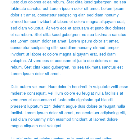
justo duo dolores et ea rebum. Stet clita kasd gubergren, no sea
takimata sanctus est Lorem ipsum dolor sit amet. Lorem ipsum
dolor sit amet, consetetur sadipscing elitr, sed diam nonumy
eirmod tempor invidunt ut labore et dolore magna aliquyam erat,
sed diam voluptua. At vero eos et accusam et justo duo dolores
et ea rebum. Stet clita kasd gubergren, no sea takimata sanctus
est Lorem ipsum dolor sit amet. Lorem ipsum dolor sit amet,
consetetur sadipscing elitr, sed diam nonumy eirmod tempor
invidunt ut labore et dolore magna aliquyam erat, sed diam
voluptua. At vero eos et accusam et justo duo dolores et ea
rebum. Stet clita kasd gubergren, no sea takimata sanctus est
Lorem ipsum dolor sit amet.
Duis autem vel eum iriure dolor in hendrerit in vulputate velit esse
molestie consequat, vel illum dolore eu feugiat nulla facilisis at
vero eros et accumsan et iusto odio dignissim qui blandit
praesent luptatum zzril delenit augue duis dolore te feugait nulla
facilisi. Lorem ipsum dolor sit amet, consectetuer adipiscing elit,
sed diam nonummy nibh euismod tincidunt ut laoreet dolore
magna aliquam erat volutpat.
Ut wisi enim ad minim veniam, quis nostrud exerci tation