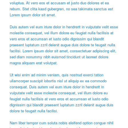
voluptua. At vero eos et accusam et justo duo dolores et ea
rebum. Stet clita kasd gubergren, no sea takimata sanctus est
Lorem ipsum dolor sit amet.
Duis autem vel eum iriure dolor in hendrerit in vulputate velit esse
molestie consequat, vel illum dolore eu feugiat nulla facilisis at
vero eros et accumsan et iusto odio dignissim qui blandit
praesent luptatum zzril delenit augue duis dolore te feugait nulla
facilisi. Lorem ipsum dolor sit amet, consectetuer adipiscing elit,
sed diam nonummy nibh euismod tincidunt ut laoreet dolore
magna aliquam erat volutpat.
Ut wisi enim ad minim veniam, quis nostrud exerci tation
ullamcorper suscipit lobortis nisl ut aliquip ex ea commodo
consequat. Duis autem vel eum iriure dolor in hendrerit in
vulputate velit esse molestie consequat, vel illum dolore eu
feugiat nulla facilisis at vero eros et accumsan et iusto odio
dignissim qui blandit praesent luptatum zzril delenit augue duis
dolore te feugait nulla facilisi.
Nam liber tempor cum soluta nobis eleifend option congue nihil