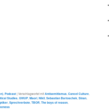
en)
,
Podcast
|
Verschlagwortet mit
Antisemitismus
,
Cancel Culture
,
itical Studies
,
GWUP
,
Maori
,
Nikil
,
Sebastian Bartoschek
,
Sinan
,
ptiker
,
Sprechverbote
,
TBOR
,
The boys of reason
,
keness