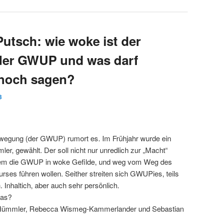
tsch: wie woke ist der
 der GWUP und was darf
noch sagen?
3
ewegung (der GWUP) rumort es. Im Frühjahr wurde ein
r, gewählt. Der soll nicht nur unredlich zur „Macht“
em die GWUP in woke Gefilde, und weg vom Weg des
urses führen wollen. Seither streiten sich GWUPies, teils
ch. Inhaltich, aber auch sehr persönlich.
das?
 Hümmler, Rebecca Wismeg-Kammerlander und Sebastian