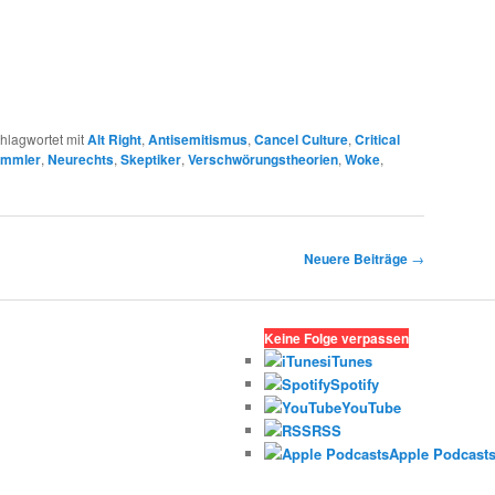
hlagwortet mit
Alt Right
,
Antisemitismus
,
Cancel Culture
,
Critical
mmler
,
Neurechts
,
Skeptiker
,
Verschwörungstheorien
,
Woke
,
Neuere Beiträge
→
Keine Folge verpassen
iTunes
Spotify
YouTube
RSS
Apple Podcast