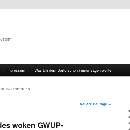
System
Impressum
Was ich dem Barto schon immer sagen wollte
RUNGSTHEORIEN
Neuere Beiträge
→
 des woken GWUP-