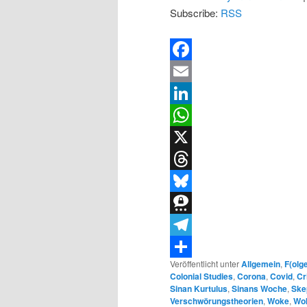
Subscribe:
RSS
Facebook
Email
LinkedIn
WhatsApp
X
Threads
Bluesky
Threema
Telegram
Veröffentlicht unter
Allgemein
,
F(olg
Teilen
Colonial Studies
,
Corona
,
Covid
,
Cr
Sinan Kurtulus
,
Sinans Woche
,
Ske
Verschwörungstheorien
,
Woke
,
Wo