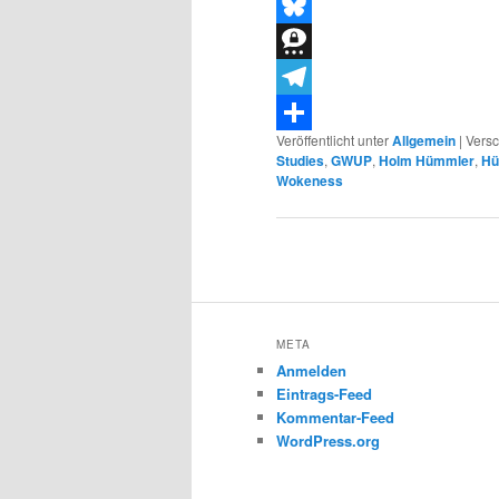
Threads
Bluesky
Threema
Telegram
Veröffentlicht unter
Allgemein
|
Versc
Teilen
Studies
,
GWUP
,
Holm Hümmler
,
Hü
Wokeness
Beitragsnavigation
META
Anmelden
Eintrags-Feed
Kommentar-Feed
WordPress.org