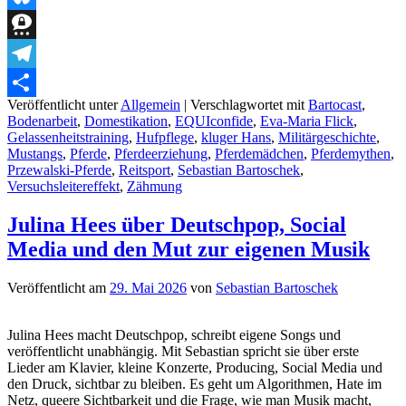
Bluesky
Threema
Telegram
Veröffentlicht unter
Allgemein
|
Verschlagwortet mit
Bartocast
,
Teilen
Bodenarbeit
,
Domestikation
,
EQUIconfide
,
Eva-Maria Flick
,
Gelassenheitstraining
,
Hufpflege
,
kluger Hans
,
Militärgeschichte
,
Mustangs
,
Pferde
,
Pferdeerziehung
,
Pferdemädchen
,
Pferdemythen
,
Przewalski-Pferde
,
Reitsport
,
Sebastian Bartoschek
,
Versuchsleitereffekt
,
Zähmung
Julina Hees über Deutschpop, Social
Media und den Mut zur eigenen Musik
Veröffentlicht am
29. Mai 2026
von
Sebastian Bartoschek
Julina Hees macht Deutschpop, schreibt eigene Songs und
veröffentlicht unabhängig. Mit Sebastian spricht sie über erste
Lieder am Klavier, kleine Konzerte, Producing, Social Media und
den Druck, sichtbar zu bleiben. Es geht um Algorithmen, Hate im
Netz, queere Sichtbarkeit und die Frage, wie man Musik macht,