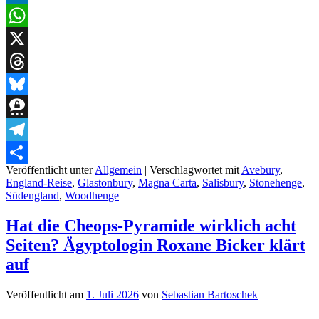
LinkedIn
WhatsApp
X
Threads
Bluesky
Threema
Telegram
Veröffentlicht unter
Allgemein
|
Verschlagwortet mit
Avebury
,
Teilen
England-Reise
,
Glastonbury
,
Magna Carta
,
Salisbury
,
Stonehenge
,
Südengland
,
Woodhenge
Hat die Cheops-Pyramide wirklich acht
Seiten? Ägyptologin Roxane Bicker klärt
auf
Veröffentlicht am
1. Juli 2026
von
Sebastian Bartoschek