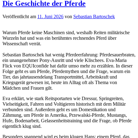
Die Geschichte der Pferde
Veröffentlicht am
11. Juni 2026
von
Sebastian Bartoschek
Warum Pferde keine Maschinen sind, weshalb Reiten militärische
Wurzeln hat und was ein berühmtes rechnendes Pferd über
Wissenschaft verrät.
Sebastian Bartoschek hat wenig Pferdeerfahrung: Pferdesauerbraten,
ein unangenehmer Pony-Ausritt und viele Klischees. Eva-Maria
Flick von EQUIconfide hat dafür umso mehr zu erzählen. In dieser
Folge geht es um Pferde, Pferdemythen und die Frage, warum ein
Tier, das jahrtausendelang Transportmittel, Arbeitskraft und
Kriegsgerät gewesen ist, heute im Alltag oft als Thema von
Mädchen und Frauen gilt.
Eva erklärt, wie stark Reitsportarten wie Dressur, Springreiten,
Vielseitigkeit, Fahren und Voltigieren historisch mit dem Militär
verbunden sind. Außerdem geht es um Domestikation und
Zähmung, um Pferde in Amerika, Przewalski-Pferde, Mustangs,
Hufe, Bodenarbeit, Gelassenheitstraining und die Frage, ob Pferde
eigentlich klug sind.
Besonders spannend wird es beim klugen Hans: einem Pferd, das