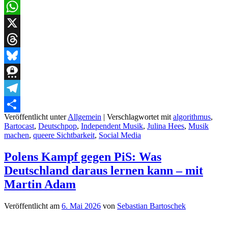
LinkedIn
WhatsApp
X
Threads
Bluesky
Threema
Telegram
Veröffentlicht unter
Allgemein
|
Verschlagwortet mit
algorithmus
,
Teilen
Bartocast
,
Deutschpop
,
Independent Musik
,
Julina Hees
,
Musik
machen
,
queere Sichtbarkeit
,
Social Media
Polens Kampf gegen PiS: Was
Deutschland daraus lernen kann – mit
Martin Adam
Veröffentlicht am
6. Mai 2026
von
Sebastian Bartoschek