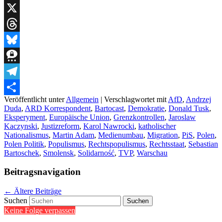
WhatsApp
X
Threads
Bluesky
Threema
Telegram
Veröffentlicht unter
Allgemein
|
Verschlagwortet mit
AfD
,
Andrzej
Teilen
Duda
,
ARD Korrespondent
,
Bartocast
,
Demokratie
,
Donald Tusk
,
Eksperyment
,
Europäische Union
,
Grenzkontrollen
,
Jaroslaw
Kaczynski
,
Justizreform
,
Karol Nawrocki
,
katholischer
Nationalismus
,
Martin Adam
,
Medienumbau
,
Migration
,
PiS
,
Polen
,
Polen Politik
,
Populismus
,
Rechtspopulismus
,
Rechtsstaat
,
Sebastian
Bartoschek
,
Smolensk
,
Solidarność
,
TVP
,
Warschau
Beitragsnavigation
←
Ältere Beiträge
Suchen
Keine Folge verpassen