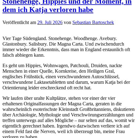
Stonehenge, Hippies und der Moment, in
dem ich Katja verloren habe
Veröffentlicht am
29. Juli 2026
von
Sebastian Bartoschek
Vier Tage Südengland. Stonehenge. Woodhenge. Avebury.
Glastonbury. Salisbury. Die Magna Carta. Und zwischendurch
immer wieder die Erkenntnis, dass man in England erstaunlich oft
falsch abbiegen kann.
Es geht um Hippies, Wohnwagen, Patchouli, Druiden, nackte
Menschen in einer Quelle, Kornkreise, den Heiligen Gral,
englisches Frühstück, einen verschwundenen Autoschlüssel,
verschwundene Laktasetabletten und darum, warum Katja bei der
Orientierung leider erschreckend oft recht hat.
Wir laufen über uralte Kultplätze, stehen vor einer der vier
erhaltenen Originalfassungen der Magna Carta, geraten in die
wahrscheinlich esoterischste Kleinstadt Großbritanniens, diskutieren
über Archäologie, Mythologie und Verschwörungserzählungen und
treffen unterwegs auf alles Mögliche – nur selten auf das, womit wir
eigentlich gerechnet haben. Irgendwo dazwischen verliere ich auf
einem Feld fast die Nerven, weil ich überzeugt bin, meine Frau
verloren zu haben.