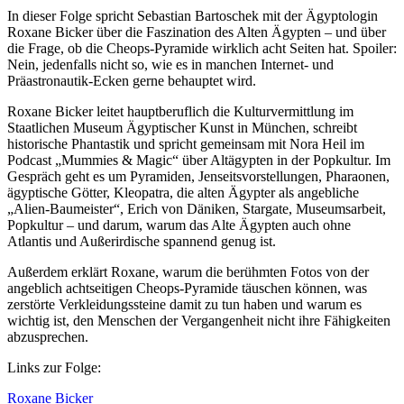
In dieser Folge spricht Sebastian Bartoschek mit der Ägyptologin
Roxane Bicker über die Faszination des Alten Ägypten – und über
die Frage, ob die Cheops-Pyramide wirklich acht Seiten hat. Spoiler:
Nein, jedenfalls nicht so, wie es in manchen Internet- und
Präastronautik-Ecken gerne behauptet wird.
Roxane Bicker leitet hauptberuflich die Kulturvermittlung im
Staatlichen Museum Ägyptischer Kunst in München, schreibt
historische Phantastik und spricht gemeinsam mit Nora Heil im
Podcast „Mummies & Magic“ über Altägypten in der Popkultur. Im
Gespräch geht es um Pyramiden, Jenseitsvorstellungen, Pharaonen,
ägyptische Götter, Kleopatra, die alten Ägypter als angebliche
„Alien-Baumeister“, Erich von Däniken, Stargate, Museumsarbeit,
Popkultur – und darum, warum das Alte Ägypten auch ohne
Atlantis und Außerirdische spannend genug ist.
Außerdem erklärt Roxane, warum die berühmten Fotos von der
angeblich achtseitigen Cheops-Pyramide täuschen können, was
zerstörte Verkleidungssteine damit zu tun haben und warum es
wichtig ist, den Menschen der Vergangenheit nicht ihre Fähigkeiten
abzusprechen.
Links zur Folge:
Roxane Bicker