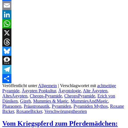
Facebook
Email
LinkedIn
WhatsApp
X
Threads
Bluesky
Threema
Telegram
Veröffentlicht unter
Allgemein
|
Verschlagwortet mit
achtseitige
Teilen
Pyramide
,
Ägypten Popkultur
,
Ägyptologie
,
Alte Ägypten
,
AltesÄgypten
,
Cheops-Pyramide
,
CheopsPyramide
,
Erich von
Däniken
,
Gizeh
,
Mummies & Magic
,
MummiesAndMagic
,
Pharaonen
,
Präastronautik
,
Pyramiden
,
Pyramiden Mythos
,
Roxane
Bicker
,
RoxaneBicker
,
Verschwörungstheorien
Vom Kriegspferd zum Pferdemädchen: