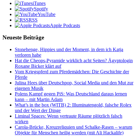
iTunes
Spotify
YouTube
RSS
Apple Podcasts
Neueste Beiträge
Stonehenge, Hippies und der Moment, in dem ich Katja
verloren habe
Hat die Cheops-Pyramide wirklich acht Seiten? Ägyptologin
Roxane Bicker klärt auf
Vom Kriegspferd zum Pferdemädchen: Die Geschichte der
Pferde
Julina Hees über Deutschpop, Social Media und den Mut zur
eigenen Musik
Polens Kampf gegen PiS: Was Deutschland daraus lernen
kann – mit Martin Adam
What’s in the box (WITB) 2: Illuminatengold, falsche Rolex
und der Wert der Dinge
Liminal Spaces: Wenn vertraute Räume plötzlich falsch
wirken
Carola-Brücke, Kreuzreliquien und Schalke-Rasen – warum
Objekte für Menschen heilig werden (mit Ali Hackalife)