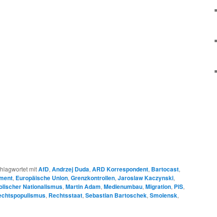
hlagwortet mit
AfD
,
Andrzej Duda
,
ARD Korrespondent
,
Bartocast
,
ment
,
Europäische Union
,
Grenzkontrollen
,
Jaroslaw Kaczynski
,
olischer Nationalismus
,
Martin Adam
,
Medienumbau
,
Migration
,
PiS
,
echtspopulismus
,
Rechtsstaat
,
Sebastian Bartoschek
,
Smolensk
,