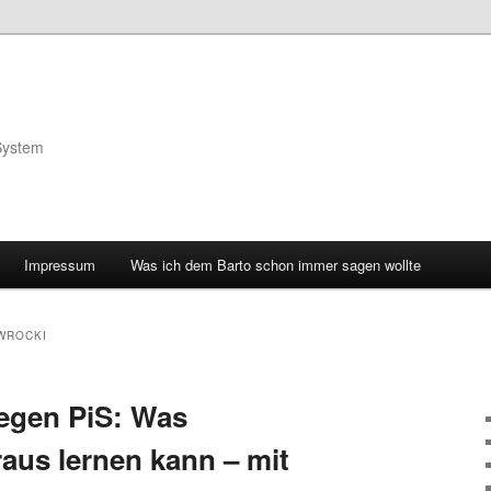
System
Impressum
Was ich dem Barto schon immer sagen wollte
WROCKI
egen PiS: Was
aus lernen kann – mit