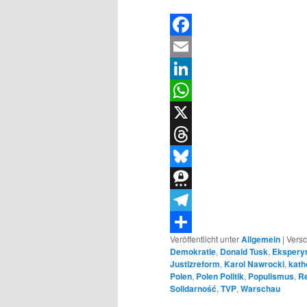
Facebook
Email
LinkedIn
WhatsApp
X
Threads
Bluesky
Threema
Telegram
Veröffentlicht unter
Allgemein
|
Versc
Teilen
Demokratie
,
Donald Tusk
,
Ekspery
Justizreform
,
Karol Nawrocki
,
kath
Polen
,
Polen Politik
,
Populismus
,
R
Solidarność
,
TVP
,
Warschau