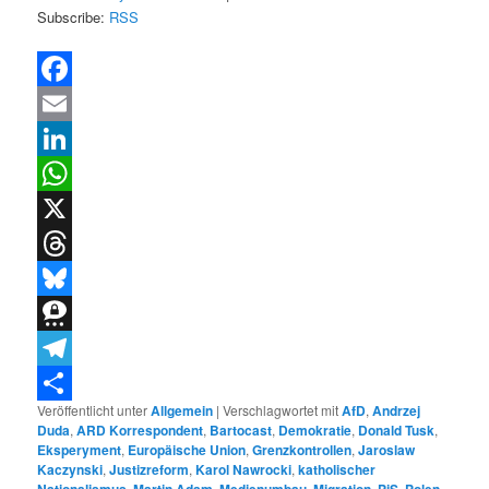
Subscribe:
RSS
Facebook
Email
LinkedIn
WhatsApp
X
Threads
Bluesky
Threema
Telegram
Veröffentlicht unter
Allgemein
|
Verschlagwortet mit
AfD
,
Andrzej
Teilen
Duda
,
ARD Korrespondent
,
Bartocast
,
Demokratie
,
Donald Tusk
,
Eksperyment
,
Europäische Union
,
Grenzkontrollen
,
Jaroslaw
Kaczynski
,
Justizreform
,
Karol Nawrocki
,
katholischer
Nationalismus
,
Martin Adam
,
Medienumbau
,
Migration
,
PiS
,
Polen
,