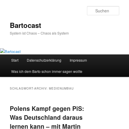
Zum
Zum
primären
sekundären
Such
Inhalt
Inhalt
springen
springen
Bartocast
System ist Chaos – Chaos als System
Hauptmenü
Start
Datenschutzerklärung
Impressum
Was ich dem Barto schon immer sagen wollte
SCHLAGWORT-ARCHIV:
MEDIENUMBAU
Polens Kampf gegen PiS:
Was Deutschland daraus
lernen kann – mit Martin