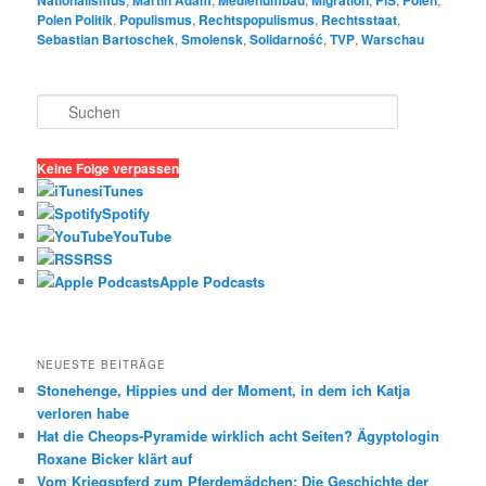
Polen Politik
,
Populismus
,
Rechtspopulismus
,
Rechtsstaat
,
Sebastian Bartoschek
,
Smolensk
,
Solidarność
,
TVP
,
Warschau
S
u
c
h
Keine Folge verpassen
e
iTunes
n
Spotify
YouTube
RSS
Apple Podcasts
NEUESTE BEITRÄGE
Stonehenge, Hippies und der Moment, in dem ich Katja
verloren habe
Hat die Cheops-Pyramide wirklich acht Seiten? Ägyptologin
Roxane Bicker klärt auf
Vom Kriegspferd zum Pferdemädchen: Die Geschichte der