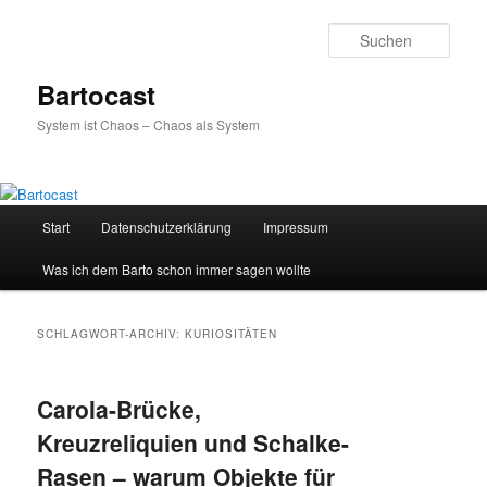
Zum
Zum
primären
sekundären
Such
Inhalt
Inhalt
springen
springen
Bartocast
System ist Chaos – Chaos als System
Hauptmenü
Start
Datenschutzerklärung
Impressum
Was ich dem Barto schon immer sagen wollte
SCHLAGWORT-ARCHIV:
KURIOSITÄTEN
Carola-Brücke,
Kreuzreliquien und Schalke-
Rasen – warum Objekte für