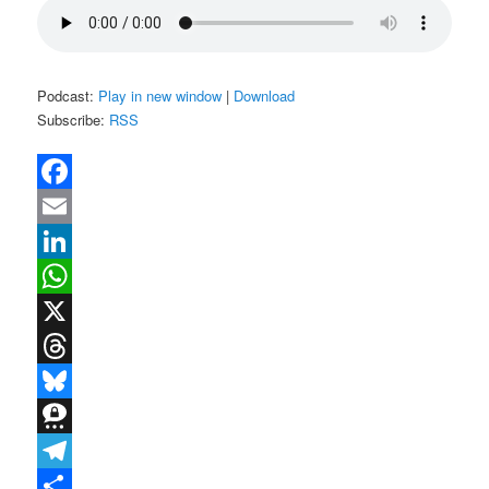
Podcast:
Play in new window
|
Download
Subscribe:
RSS
Facebook
Email
LinkedIn
WhatsApp
X
Threads
Bluesky
Threema
Telegram