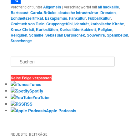
Veröffentlicht unter
Allgemein
|
Verschlagwortet mit
ali hackalife
,
Teilen
Bartocast
,
Carola-Brücke
,
deutsche Infrastruktur
,
Dresden
,
Echtheitszertifikat
,
Eskapismus
,
Fankultur
,
Fußballkultur
,
Grabtuch von Turin
,
Gruppengefühl
,
Identität
,
katholische Kirche
,
Kreuz Christi
,
Kuriositäten
,
Kuriositätenkabinett
,
Religion
,
Reliquien
,
Schalke
,
Sebastian Bartoschek
,
Souvenirs
,
Spannbeton
,
Stonehenge
S
u
c
h
Keine Folge verpassen
e
iTunes
n
Spotify
YouTube
RSS
Apple Podcasts
NEUESTE BEITRÄGE